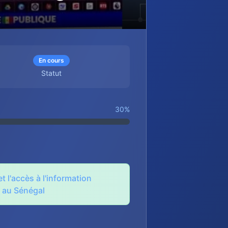
En cours
Statut
30
%
et l'accès à l'information
l au Sénégal