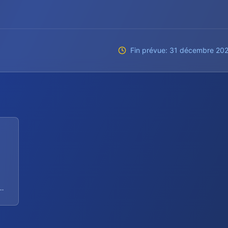
Fin prévue
:
31 décembre 20
al