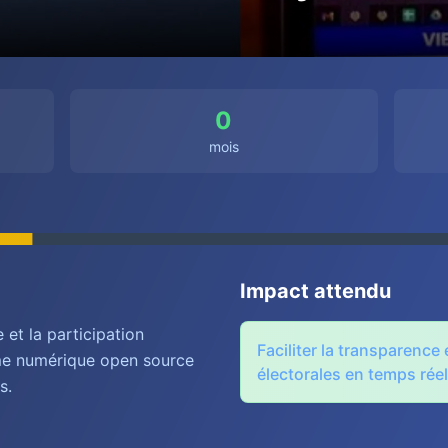
0
mois
Impact attendu
 et la participation
Faciliter la transparence 
rme numérique open source
électorales en temps rée
s.