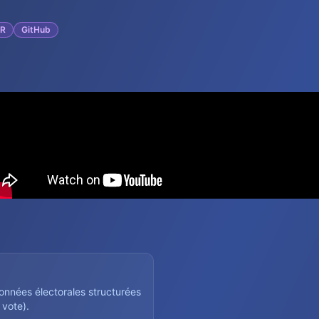
R
GitHub
onnées électorales structurées
 vote).