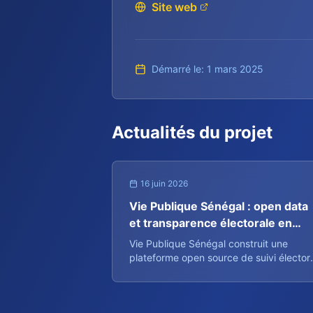
Site web
Démarré le
:
1 mars 2025
Actualités du projet
16 juin 2026
Vie Publique Sénégal : open data
et transparence électorale en
action
Vie Publique Sénégal construit une
plateforme open source de suivi élector
pour rendre l'information accessible à
tous les citoyens sénégalais en temps
réel.